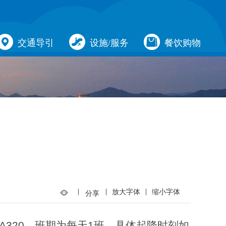
交通导引
设施/服务
餐饮购物
当前位置：
网站首页>
通知公告
|
|
|
放大字体
缩小字体
分享
为A320，班期为每天1班，具体起降时刻如